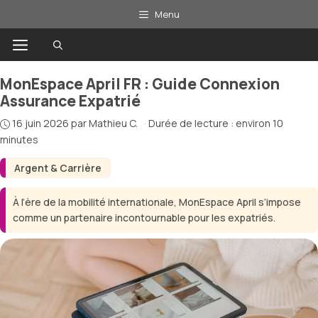
Aller
Menu
au
Menu
contenu
MonEspace April FR : Guide Connexion
Assurance Expatrié
16 juin 2026
par
Mathieu C.
·
Durée de lecture : environ 10
minutes
Argent & Carrière
À l’ère de la mobilité internationale, MonEspace April s’impose
comme un partenaire incontournable pour les expatriés.