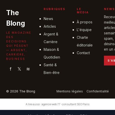
RUBRIQUES
LE
NEWS
The
MÉDIA
Recev
News
Blong
À propos
meille
Articles
articl
L'équipe
LE MAGAZINE
semain
Argent &
DES
Charte
spam,
DÉCISIONS
Carrière
désins
éditoriale
QUI PÈSENT
Maison &
en un c
— ARGENT,
Contact
CARRIÈRE,
Quotidien
BUSINESS
S'A
Santé &
f
𝕏
≋
Bien-être
© 2026 The Blong
Mentions légales
Confidentialité
A lire aussi :
agence web 77
·
consultant SEO Paris