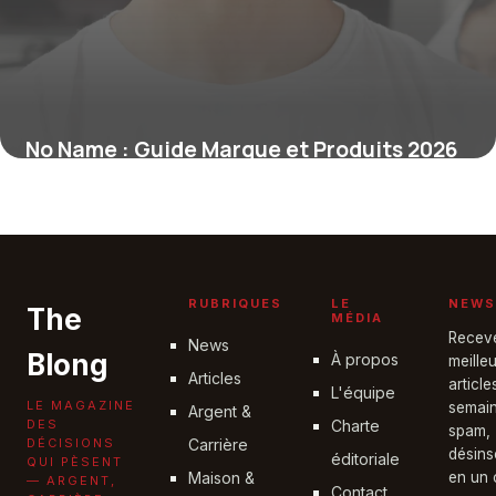
No Name : Guide Marque et Produits 2026
28 mai 2026
RUBRIQUES
LE
NEWS
The
MÉDIA
Recev
News
Blong
À propos
meille
Articles
articl
L'équipe
LE MAGAZINE
semain
Argent &
DES
Charte
spam,
DÉCISIONS
Carrière
désins
éditoriale
QUI PÈSENT
Maison &
en un c
— ARGENT,
Contact