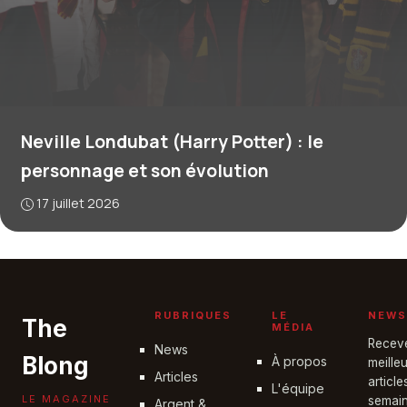
Neville Londubat (Harry Potter) : le
personnage et son évolution
17 juillet 2026
RUBRIQUES
LE
NEWS
The
MÉDIA
Recev
News
Blong
À propos
meille
Articles
articl
L'équipe
LE MAGAZINE
semain
Argent &