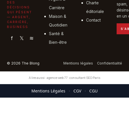
DES
Charte
spam,
DÉCISIONS
Carrière
désins
éditoriale
QUI PÈSENT
Maison &
en un c
— ARGENT,
Contact
CARRIÈRE,
Quotidien
BUSINESS
S'A
Santé &
f
𝕏
≋
Bien-être
© 2026 The Blong
Mentions légales
Confidentialité
A lire aussi :
agence web 77
·
consultant SEO Paris
Mentions Légales
·
CGV
·
CGU