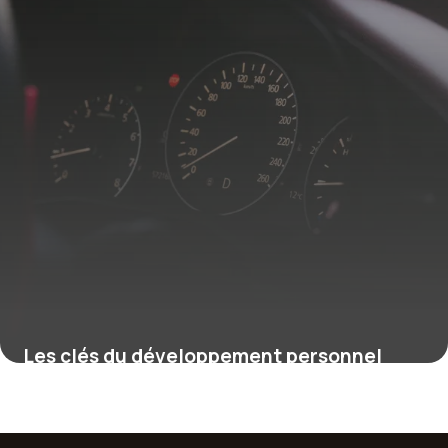
Les clés du développement personnel
pour transformer votre vie quotidienne
27 avril 2026