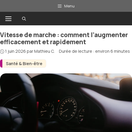
Aller
Menu
au
Menu
contenu
Vitesse de marche : comment l’augmenter
efficacement et rapidement
1 juin 2026
par
Mathieu C.
·
Durée de lecture : environ 6 minutes
Santé & Bien-être