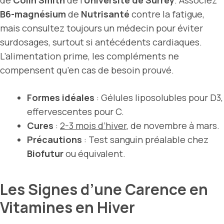
de
Colin Smith
de l’
Université de Surrey
. Associez
B6-magnésium
de
Nutrisanté
contre la fatigue,
mais consultez toujours un médecin pour éviter
surdosages, surtout si antécédents cardiaques.
L’alimentation prime, les compléments ne
compensent qu’en cas de besoin prouvé.
Formes idéales
: Gélules liposolubles pour D3,
effervescentes pour C.
Cures
:
2-3 mois d’hiver
, de novembre à mars.
Précautions
: Test sanguin préalable chez
Biofutur
ou équivalent.
Les Signes d’une Carence en
Vitamines en Hiver