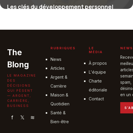
Les clés du développement personnel
pour transformer votre vie quotidienne
27 avril 2026
RUBRIQUES
LE
NEWS
The
MÉDIA
Recev
News
Blong
À propos
meille
Articles
articl
L'équipe
LE MAGAZINE
semain
Argent &
DES
Charte
spam,
DÉCISIONS
Carrière
désins
éditoriale
QUI PÈSENT
Maison &
en un c
— ARGENT,
Contact
CARRIÈRE,
Quotidien
BUSINESS
S'A
Santé &
f
𝕏
≋
Bien-être