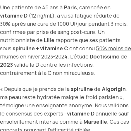
Une patiente de 45 ans à
Paris
, carencée en
vitamine D
(12 ng/mL), a vu sa fatigue réduite de
30%
après une cure de 1000 UI/jour pendant 3 mois,
confirmée par prise de sang post-cure. Un
nutritionniste de
Lille
rapporte que ses patients
sous
spiruline + vitamine C
ont connu
50% moins de
rhumes
en hiver 2023-2024. L’étude
Doctissimo
de
2023
valide la D contre les infections,
contrairement à la C non miraculeuse.
« Depuis que je prends de la
spiruline
de
Algorigin
,
ma peau reste hydratée malgré le froid parisien »,
témoigne une enseignante anonyme. Nous validons
le consensus des experts :
vitamine D
annuelle sauf
ensoleillement intense comme à
Marseille
. Ces cas
concrets prouvent l’efficacité ciblée.