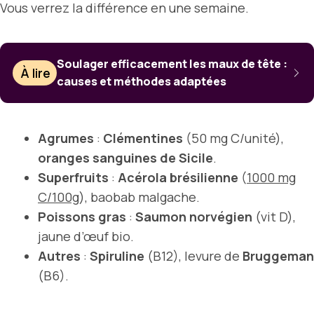
Vous verrez la différence en une semaine.
Soulager efficacement les maux de tête :
À lire
causes et méthodes adaptées
Agrumes
:
Clémentines
(50 mg C/unité),
oranges sanguines de Sicile
.
Superfruits
:
Acérola brésilienne
(
1000 mg
C/100g
), baobab malgache.
Poissons gras
:
Saumon norvégien
(vit D),
jaune d’œuf bio.
Autres
:
Spiruline
(B12), levure de
Bruggeman
(B6).