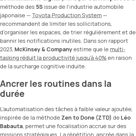
méthode des
5S
issue de l’industrie automobile
japonaise —
Toyota Production System
—
recommandent de limiter les sollicitations,
d’organiser les espaces, de trier régulièrement et de
bannir les notifications inutiles. Dans son rapport
2023,
McKinsey & Company
estime que le
multi-
tasking réduit la productivité jusqu’à 40%
en raison
de la surcharge cognitive induite.
Ancrer les routines dans la
durée
L’automatisation des tâches à faible valeur ajoutée,
inspirée de la méthode
Zen to Done (ZTD)
de
Léo
Babauta
, permet une focalisation accrue sur des
missions stratégiques. La répétition, ancrée dans la