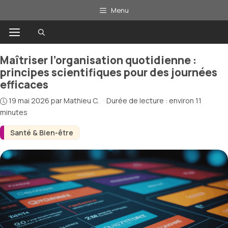
Aller
Menu
au
Menu
contenu
Maîtriser l’organisation quotidienne :
principes scientifiques pour des journées
efficaces
19 mai 2026
par
Mathieu C.
·
Durée de lecture : environ 11
minutes
Santé & Bien-être