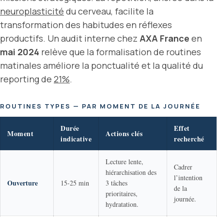
neuroplasticité
du cerveau, facilite la
transformation des habitudes en réflexes
productifs. Un audit interne chez
AXA France
en
mai 2024
relève que la formalisation de routines
matinales améliore la ponctualité et la qualité du
reporting de
21%
.
ROUTINES TYPES — PAR MOMENT DE LA JOURNÉE
Durée
Effet
Moment
Actions clés
indicative
recherché
Lecture lente,
Cadrer
hiérarchisation des
l’intention
Ouverture
15-25 min
3 tâches
de la
prioritaires,
journée.
hydratation.