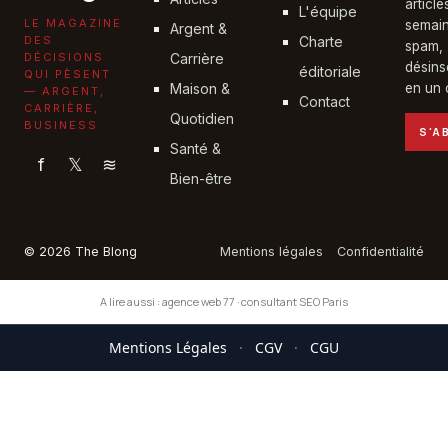
articl
L'équipe
LE MAGAZINE
semain
Argent &
DES
Charte
spam,
DÉCISIONS
Carrière
désins
éditoriale
QUI PÈSENT
Maison &
en un c
— ARGENT,
Contact
CARRIÈRE,
Quotidien
BUSINESS
S'A
Santé &
f
𝕏
≋
Bien-être
© 2026 The Blong
Mentions légales
Confidentialité
A lire aussi :
agence web 77
·
consultant SEO Paris
Mentions Légales
·
CGV
·
CGU