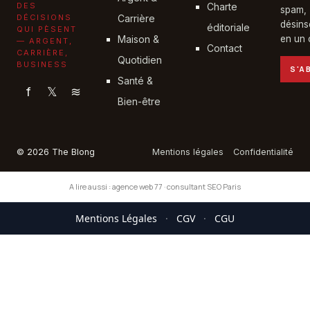
DES
Charte
spam,
DÉCISIONS
Carrière
désins
éditoriale
QUI PÈSENT
Maison &
en un c
— ARGENT,
Contact
CARRIÈRE,
Quotidien
BUSINESS
S'A
Santé &
f
𝕏
≋
Bien-être
© 2026 The Blong
Mentions légales
Confidentialité
A lire aussi :
agence web 77
·
consultant SEO Paris
Mentions Légales
·
CGV
·
CGU