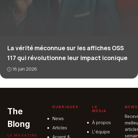
La vérité méconnue sur les affiches OSS
117 qui révolutionne leur impact iconique
16 juin 2026
RUBRIQUES
LE
NEWS
The
MÉDIA
Recev
News
Blong
À propos
meille
Articles
articl
L'équipe
LE MAGAZINE
semain
Argent &