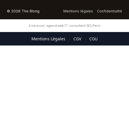
© 2026 The Blong
Mentions légales
Confidentialité
A lire aussi :
agence web 77
·
consultant SEO Paris
Mentions Légales
·
CGV
·
CGU