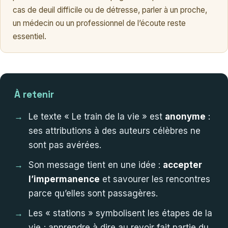
cas de deuil difficile ou de détresse, parler à un proche,
un médecin ou un professionnel de l’écoute reste
essentiel.
À retenir
Le texte « Le train de la vie » est
anonyme
:
ses attributions à des auteurs célèbres ne
sont pas avérées.
Son message tient en une idée :
accepter
l’impermanence
et savourer les rencontres
parce qu’elles sont passagères.
Les « stations » symbolisent les étapes de la
vie ; apprendre à dire au revoir fait partie du