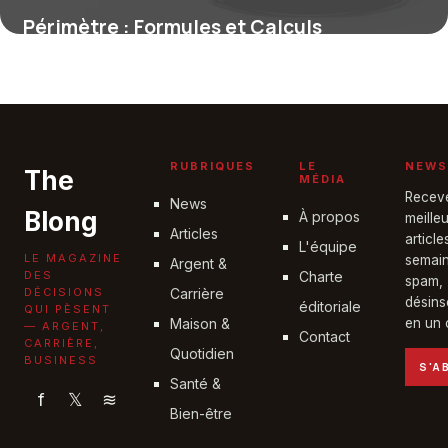
Périmètre : Formules et Calculs
Géométriques
2 décembre 2025
RUBRIQUES
LE
NEWS
The
MÉDIA
Recev
News
Blong
À propos
meille
Articles
articl
L'équipe
LE MAGAZINE
semain
Argent &
DES
Charte
spam,
DÉCISIONS
Carrière
désins
éditoriale
QUI PÈSENT
Maison &
en un c
— ARGENT,
Contact
CARRIÈRE,
Quotidien
BUSINESS
S'A
Santé &
f
𝕏
≋
Bien-être