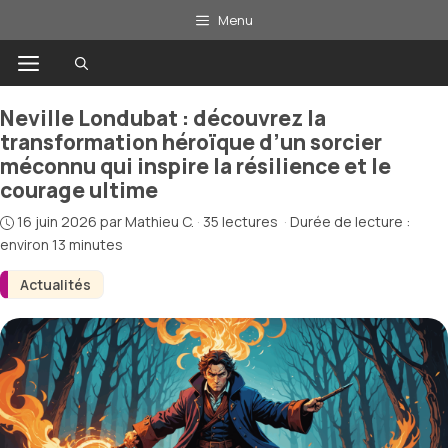
Aller
Menu
au
Menu
contenu
Neville Londubat : découvrez la
transformation héroïque d’un sorcier
méconnu qui inspire la résilience et le
courage ultime
16 juin 2026
par
Mathieu C.
·
35 lectures
·
Durée de lecture :
environ 13 minutes
Actualités