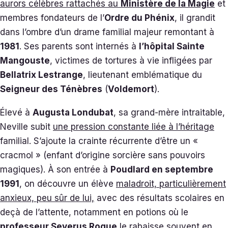
aurors célèbres rattachés au
Ministère de la Magie
et
membres fondateurs de l’
Ordre du Phénix
, il grandit
dans l’ombre d’un drame familial majeur remontant à
1981
. Ses parents sont internés à
l’hôpital Sainte
Mangouste
, victimes de tortures à vie infligées par
Bellatrix Lestrange
, lieutenant emblématique du
Seigneur des Ténèbres
(
Voldemort
).
Élevé à
Augusta Londubat
, sa grand-mère intraitable,
Neville subit
une pression constante liée à l’héritage
familial. S’ajoute la crainte récurrente d’être un «
cracmol » (enfant d’origine sorcière sans pouvoirs
magiques). À son entrée à
Poudlard en septembre
1991
, on découvre un élève
maladroit, particulièrement
anxieux, peu sûr de lui,
avec des résultats scolaires en
deçà de l’attente, notamment en potions où le
professeur Severus Rogue
le rabaisse souvent en