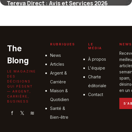
Tereva Direct : Avis et Services 2026
30 mai 2026
RUBRIQUES
LE
NEWS
The
MÉDIA
Recev
News
Blong
À propos
meille
Articles
articl
L'équipe
LE MAGAZINE
semain
Argent &
DES
Charte
spam,
DÉCISIONS
Carrière
désins
éditoriale
QUI PÈSENT
Maison &
en un c
— ARGENT,
Contact
CARRIÈRE,
Quotidien
BUSINESS
S'A
Santé &
f
𝕏
≋
Bien-être