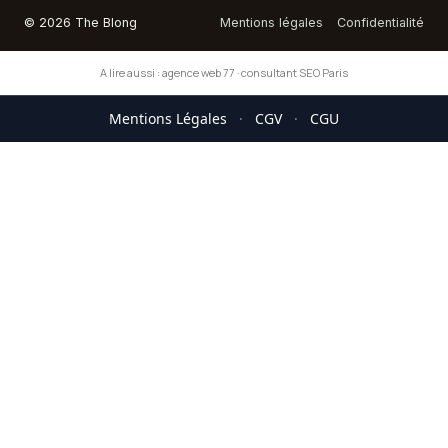
© 2026 The Blong
Mentions légales
Confidentialité
A lire aussi :
agence web 77
·
consultant SEO Paris
Mentions Légales
·
CGV
·
CGU