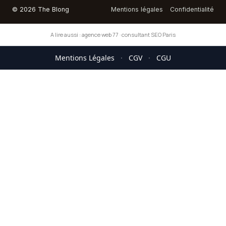
© 2026 The Blong
Mentions légales
Confidentialité
A lire aussi :
agence web 77
·
consultant SEO Paris
Mentions Légales
·
CGV
·
CGU