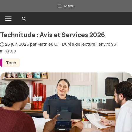
Aller
Menu
au
Menu
contenu
Technitude : Avis et Services 2026
25 juin 2026
par
Mathieu C.
·
Durée de lecture : environ 3
minutes
Tech