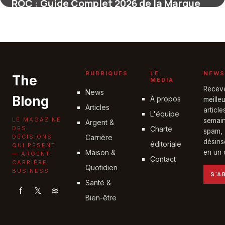
ROC : Guide Complet 2026 de la Marque
3 juin 2026
RUBRIQUES
LE
NEWS
The
MÉDIA
Recev
News
Blong
À propos
meille
Articles
articl
L'équipe
LE MAGAZINE
semain
Argent &
DES
Charte
spam,
DÉCISIONS
Carrière
désins
éditoriale
QUI PÈSENT
Maison &
en un c
— ARGENT,
Contact
CARRIÈRE,
Quotidien
BUSINESS
S'A
Santé &
f
𝕏
≋
Bien-être