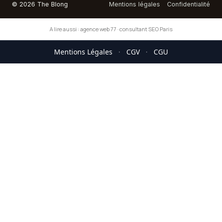
© 2026 The Blong
Mentions légales
Confidentialité
A lire aussi :
agence web 77
·
consultant SEO Paris
Mentions Légales
·
CGV
·
CGU