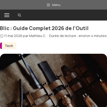
Aller
Menu
au
Menu
contenu
Blic : Guide Complet 2026 de l’Outil
11 mai 2026
par
Mathieu C.
·
Durée de lecture : environ 4 minutes
Tech