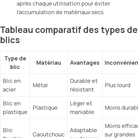
après chaque utilisation pour éviter
l’accumulation de matériaux secs.
Tableau comparatif des types de
blics
Type de
Matériau
Avantages
Inconvénie
blic
Blic en
Durable et
Métal
Plus lourd
acier
résistant
Blic en
Léger et
Plastique
Moins durab
plastique
maniable
Moins effica
Blic
Adaptable
Caoutchouc
sur grandes