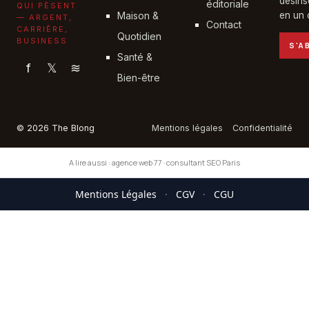
désins
éditoriale
QUI PÈSENT
Maison &
en un c
— ARGENT,
Contact
CARRIÈRE,
Quotidien
BUSINESS
S'A
Santé &
f
𝕏
≋
Bien-être
© 2026 The Blong
Mentions légales
Confidentialité
A lire aussi :
agence web 77
·
consultant SEO Paris
Mentions Légales
·
CGV
·
CGU