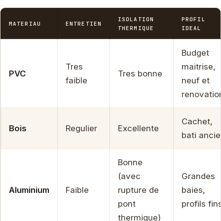
ISOLATION
PROFIL
MATERIAU
ENTRETIEN
THERMIQUE
IDEAL
Budget
Tres
maitrise,
PVC
Tres bonne
faible
neuf et
renovatio
Cachet,
Bois
Regulier
Excellente
bati anci
Bonne
(avec
Grandes
Aluminium
Faible
rupture de
baies,
pont
profils fin
thermique)