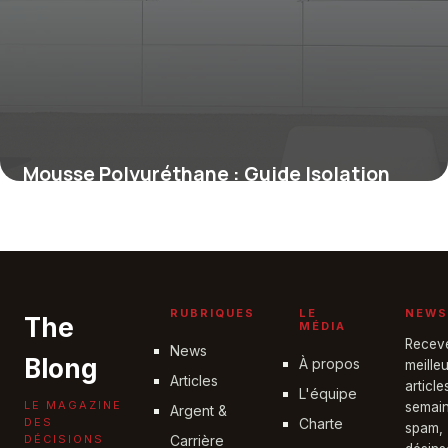
Mousse Polyuréthane : Guide Isolation
2026
19 juin 2026
RUBRIQUES
LE
NEWS
The
MÉDIA
Recev
News
Blong
À propos
meille
Articles
articl
L'équipe
LE MAGAZINE
semain
Argent &
DES
Charte
spam,
DÉCISIONS
Carrière