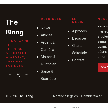
19 juin 2026
RUBRIQUES
LE
NEWS
The
MÉDIA
Recev
News
Blong
À propos
meille
Articles
articl
L'équipe
LE MAGAZINE
semain
Argent &
DES
Charte
spam,
DÉCISIONS
Carrière
désins
éditoriale
QUI PÈSENT
Maison &
en un c
— ARGENT,
Contact
CARRIÈRE,
Quotidien
BUSINESS
S'A
Santé &
f
𝕏
≋
Bien-être
© 2026 The Blong
Mentions légales
Confidentialité