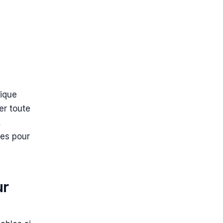
gique
er toute
,
les pour
ur