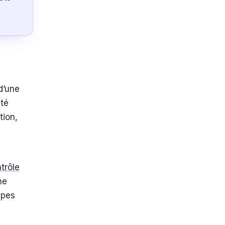
d’une
ité
tion,
trôle
ne
ypes