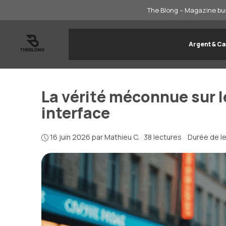
Aller
The Blong – Magazine bus
au
contenu
Argent & Ca
La vérité méconnue sur l
interface
16 juin 2026
par
Mathieu C.
·
38 lectures
·
Durée de le