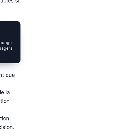
ables si
locage
usagers
nt que
e la
tion
tion
ision.