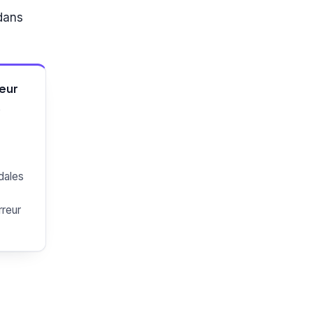
dans
eur
e
dales
rreur