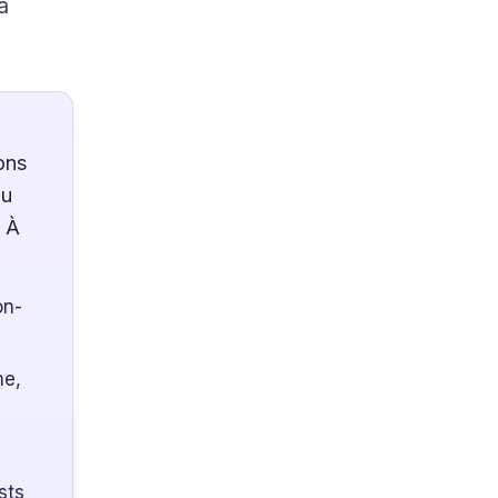
à
ons
au
. À
on-
me,
sts