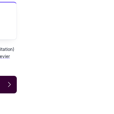
tation)
levier