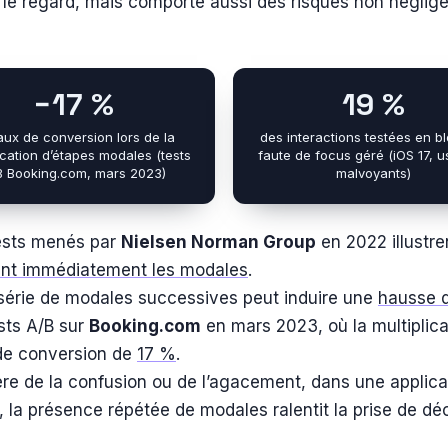
le regard, mais comporte aussi des risques non néglige
−17 %
19 %
aux de conversion lors de la
des interactions testées en b
ication d’étapes modales (tests
faute de focus géré (iOS 17, 
B Booking.com, mars 2023)
malvoyants)
ests menés par
Nielsen Norman Group
en 2022 illustre
ent immédiatement les modales
.
série de modales successives peut induire une
hausse d
sts A/B sur
Booking.com
en mars 2023, où la multiplica
 de conversion de
17 %
.
re de la confusion ou de l’agacement, dans une applica
, la présence répétée de modales ralentit la prise de déc