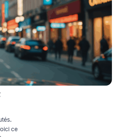
t
utés.
oici ce