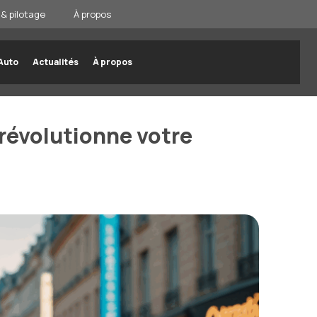
& pilotage
À propos
Auto
Actualités
À propos
 révolutionne votre