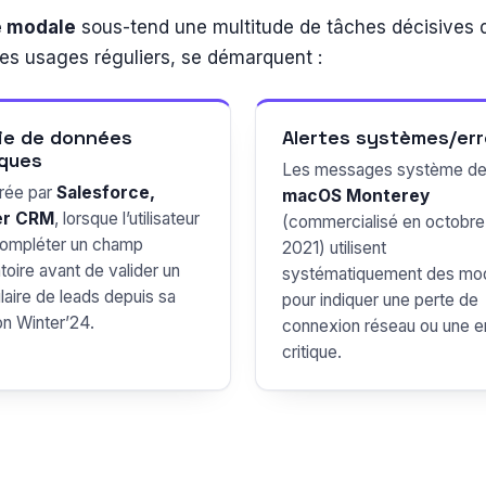
e modale
sous-tend une multitude de tâches décisives 
i les usages réguliers, se démarquent :
ie de données
Alertes systèmes/err
iques
Les messages système d
rée par
Salesforce,
macOS Monterey
er CRM
, lorsque l’utilisateur
(commercialisé en octobre
compléter un champ
2021) utilisent
toire avant de valider un
systématiquement des mo
laire de leads depuis sa
pour indiquer une perte de
on Winter’24.
connexion réseau ou une e
critique.