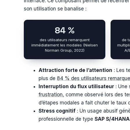
interface. Ce composant permet de recentrer 
son utilisation se banalise :
84 %
des utilisateurs remarquent
de t
immédiatement les modales (Nielsen
multipl
Norman Group, 2022)
A/
Attraction forte de l’attention
: Les t
plus de
84 % des utilisateurs remarqu
Interruption du flux utilisateur
: Une 
frustration
, comme observé lors des te
d’étapes modales a fait chuter le taux
Stress cognitif
: Un usage abusif génè
professionnelle de type
SAP S/4HANA