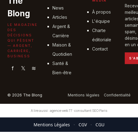
The
MÉDIA
Recev
News
Blong
À propos
meille
Articles
articl
L'équipe
LE MAGAZINE
semain
Argent &
DES
Charte
spam,
DÉCISIONS
Carrière
désins
éditoriale
QUI PÈSENT
Maison &
en un c
— ARGENT,
Contact
CARRIÈRE,
Quotidien
BUSINESS
S'A
Santé &
f
𝕏
≋
Bien-être
© 2026 The Blong
Mentions légales
Confidentialité
A lire aussi :
agence web 77
·
consultant SEO Paris
Mentions Légales
·
CGV
·
CGU