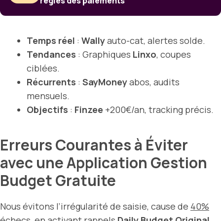
règles des paiements
Temps réel
:
Wally
auto-cat, alertes solde.
Tendances
: Graphiques
Linxo
, coupes
ciblées.
Récurrents
:
SayMoney
abos, audits
mensuels.
Objectifs
:
Finzee
+200€/an, tracking précis.
Erreurs Courantes à Éviter
avec une Application Gestion
Budget Gratuite
Nous évitons l’irrégularité de saisie, cause de
40%
échecs
, en activant rappels
Daily Budget Original
.