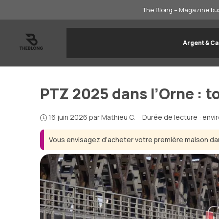
Aller
The Blong – Magazine bus
au
contenu
Argent & Ca
PTZ 2025 dans l’Orne : to
16 juin 2026
par
Mathieu C.
·
Durée de lecture : envi
Vous envisagez d’acheter votre première maison dan