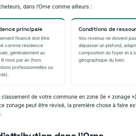
cheteurs, dans l’Orne comme ailleurs :
dence principale
Conditions de ressou
gement financé doit être
Vos revenus ne doivent pa
pé comme résidence
dépasser un plafond, adapté
ipale, généralement au
composition du foyer et à l
 8 mois par an (hors
géographique du bien.
tions professionnelles ou
nté).
, le classement de votre commune en zone (le « zonage »)
e zonage peut être révisé, la première chose à faire est
.
’attribution dans l’Orne