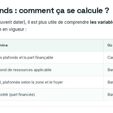
nds : comment ça se calcule ?
euvent dater), il est plus utile de comprendre
les variab
e en vigueur :
rmine
Où 
s plafonds et la part finançable
Car
fond de ressources applicable
Bar
, plafonnée selon la zone et le foyer
Ban
uotité (part financée)
Ban