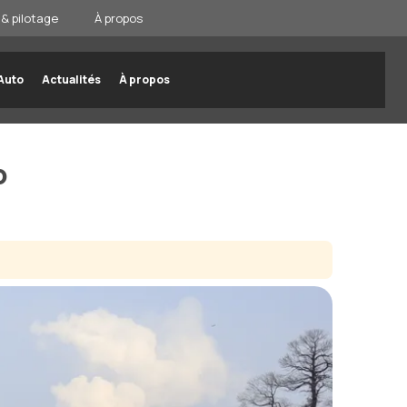
& pilotage
À propos
Auto
Actualités
À propos
o