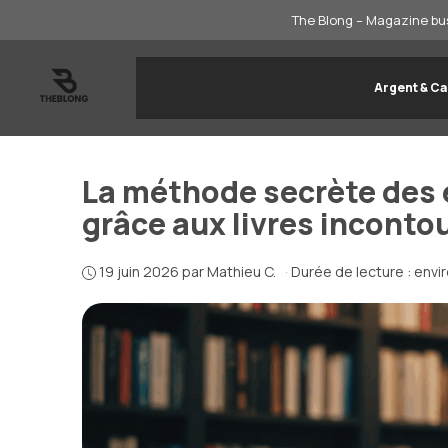
Aller
The Blong – Magazine bus
au
contenu
Argent & Ca
La méthode secrète des e
grâce aux livres inconto
19 juin 2026
par
Mathieu C.
·
Durée de lecture : envi