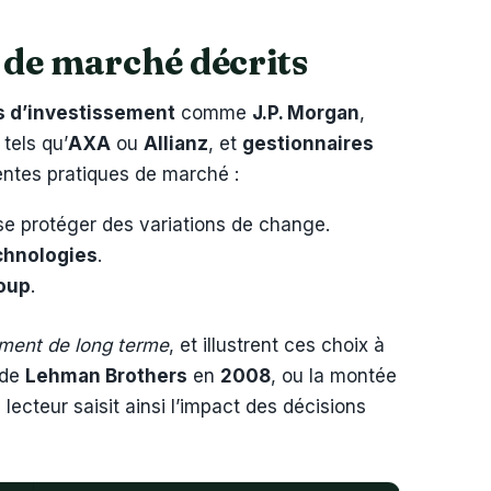
s de marché décrits
 d’investissement
comme
J.P. Morgan
,
tels qu’
AXA
ou
Allianz
, et
gestionnaires
rentes pratiques de marché :
 se protéger des variations de change.
chnologies
.
oup
.
ement de long terme
, et illustrent ces choix à
 de
Lehman Brothers
en
2008
, ou la montée
e lecteur saisit ainsi l’impact des décisions