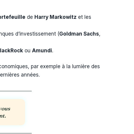
rtefeuille
de
Harry Markowitz
et les
nques d’investissement (
Goldman Sachs
,
lackRock
ou
Amundi
.
économiques, par exemple à la lumière des
ernières années.
 vous
nt.