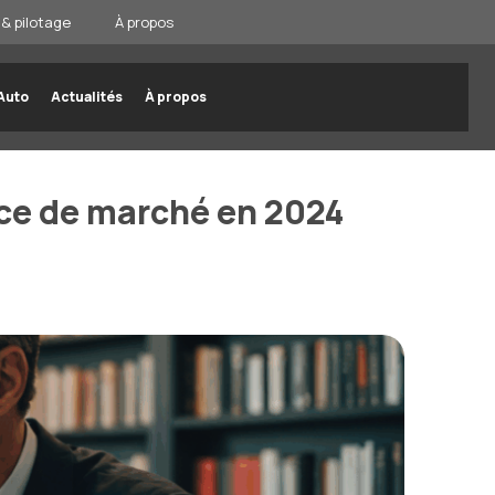
& pilotage
À propos
Auto
Actualités
À propos
nce de marché en 2024