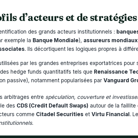
fils d’acteurs et de stratégie
dentification des grands acteurs institutionnels :
banques
r exemple la
Banque Mondiale
),
assureurs mondiaux
ssociates
. Ils décortiquent les logiques propres à diffé
tilisées par les grandes entreprises exportatrices pour
des hedge funds quantitatifs tels que
Renaissance Te
on passive), notamment popularisées par
Vanguard Gr
s arbitrages entre
spéculation, couverture et investiss
ôle des
CDS (Credit Default Swaps)
autour de la faillite
 acteurs comme
Citadel Securities
et
Virtu Financial
. L
nstitutionnels
.