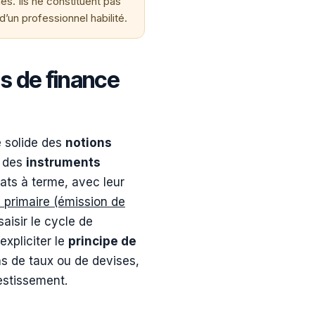
s. Ils ne constituent pas
’un professionnel habilité.
s de finance
e solide des
notions
e des
instruments
rats à terme, avec leur
primaire (émission de
aisir le cycle de
expliciter le
principe de
ons de taux ou de devises,
vestissement.