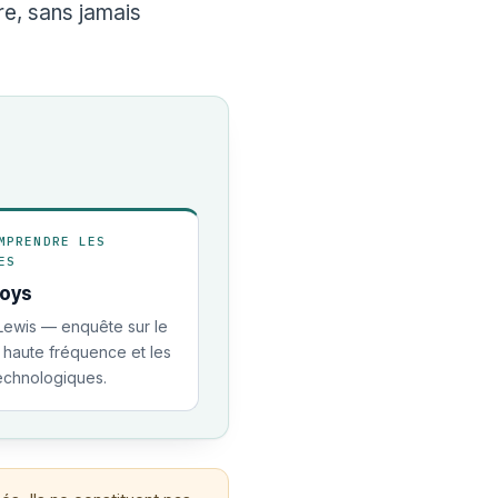
re, sans jamais
MPRENDRE LES
ES
Boys
Lewis — enquête sur le
à haute fréquence et les
echnologiques.