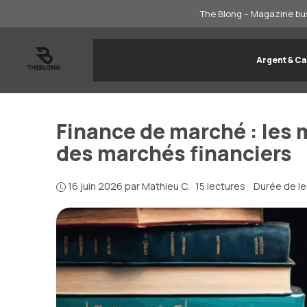
Aller
The Blong – Magazine bus
au
contenu
Argent & Ca
Finance de marché : les m
des marchés financiers
16 juin 2026
par
Mathieu C.
·
15 lectures
·
Durée de le