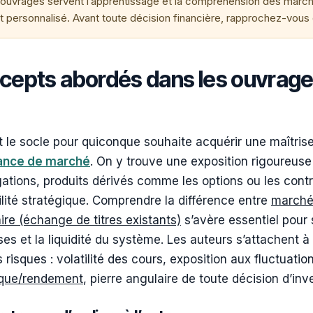
ouvrages servent l’apprentissage et la compréhension des marché
 personnalisé. Avant toute décision financière, rapprochez-vous d
ncepts abordés dans les ouvrage
nt le socle pour quiconque souhaite acquérir une maîtris
nance de marché
. On y trouve une exposition rigoureus
igations, produits dérivés comme les options ou les cont
ilité stratégique. Comprendre la différence entre
marché 
ire (échange de titres existants)
s’avère essentiel pour s
s et la liquidité du système. Les auteurs s’attachent à 
 risques : volatilité des cours, exposition aux fluctuati
sque/rendement
, pierre angulaire de toute décision d’in