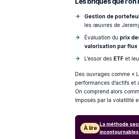
Les briques que l’on r
Gestion de portefeui
les œuvres de Jeremy
Évaluation du
prix de
valorisation par flux
L’essor des
ETF
et leu
Des ouvrages comme « Les
performances d’actifs et 
On comprend alors commen
imposés par la volatilité 
La méthode secr
À lire
incontournables