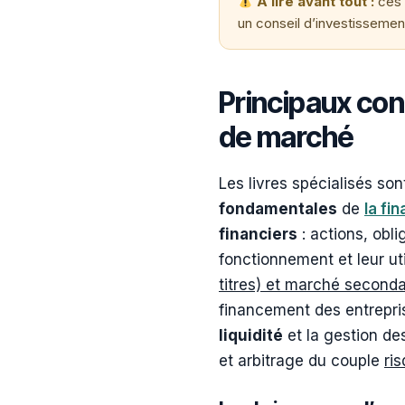
À lire avant tout :
ces 
un conseil d’investissement
Principaux co
de marché
Les livres spécialisés so
fondamentales
de
la fi
financiers
: actions, obl
fonctionnement et leur ut
titres) et marché seconda
financement des entreprise
liquidité
et la gestion des
et arbitrage du couple
ri