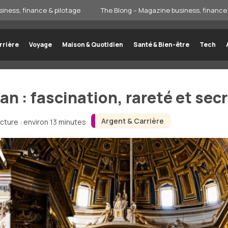
iness, finance & pilotage
The Blong – Magazine business, finance 
rrière
Voyage
Maison & Quotidien
Santé & Bien-être
Tech
an : fascination, rareté et sec
Argent & Carrière
cture : environ 13 minutes