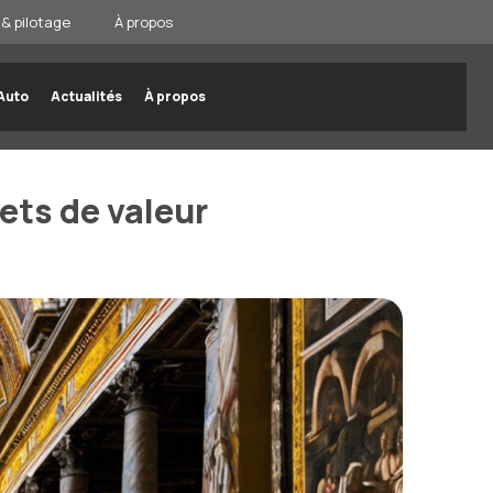
& pilotage
À propos
Auto
Actualités
À propos
rets de valeur