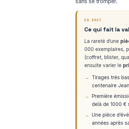
sans se tromper.
EN BREF
Ce qui fait la v
La rareté d’une
piè
000 exemplaires, pa
(coffret, blister, q
ensuite varier le
pr
Tirages très ba
centenaire Jean
Première émissi
delà de 1000 € s
Une pièce d’évé
années après sa