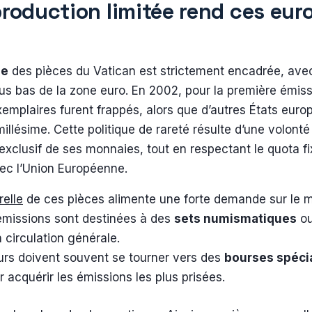
roduction limitée rend ces euro
le
des pièces du Vatican est strictement encadrée, avec
us bas de la zone euro. En 2002, pour la première émis
exemplaires furent frappés, alors que d’autres États eur
millésime. Cette politique de rareté résulte d’une volont
exclusif de ses monnaies, tout en respectant le quota f
ec l’Union Européenne.
relle
de ces pièces alimente une forte demande sur le 
émissions sont destinées à des
sets numismatiques
ou
n circulation générale.
urs doivent souvent se tourner vers des
bourses spéci
r acquérir les émissions les plus prisées.