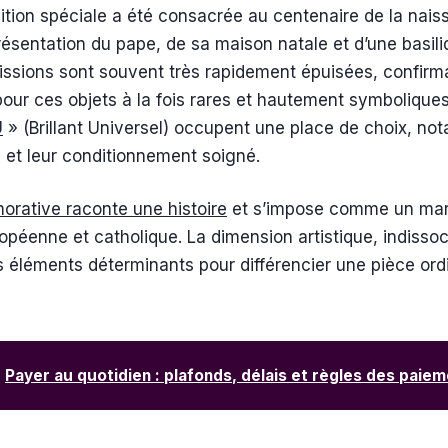
dition spéciale a été consacrée au centenaire de la nai
résentation du pape, de sa maison natale et d’une basili
ssions sont souvent très rapidement épuisées, confirma
pour ces objets à la fois rares et hautement symboliques
U
» (Brillant Universel) occupent une place de choix, no
e et leur conditionnement soigné.
ative raconte une histoire
et s’impose comme un marq
péenne et catholique. La dimension artistique, indissoc
es éléments déterminants pour différencier une pièce ordi
Payer au quotidien : plafonds, délais et règles des paie