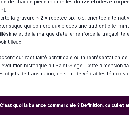
erne de chaque pièce montre les
douze étoiles europé
nt.
orte la gravure «
2
» répétée six fois, orientée alternat
ctéristique qui confère aux pièces une authenticité immé
lésime et de la marque d’atelier renforce la traçabilité et
ointilleux.
ccent sur l’actualité pontificale ou la représentation d
t l’évolution historique du Saint-Siège. Cette dimension f
es objets de transaction, ce sont de véritables témoin
C’est quoi la balance commerciale ? Définition, calcul et 