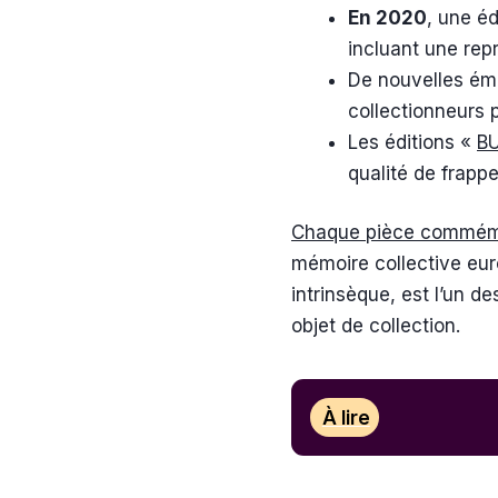
En 2020
, une é
incluant une rep
De nouvelles émi
collectionneurs 
Les éditions «
B
qualité de frapp
Chaque pièce commémor
mémoire collective euro
intrinsèque, est l’un d
objet de collection.
À lire