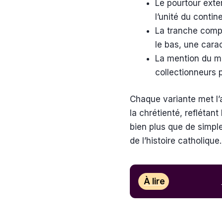
Le pourtour ext
l’unité du contine
La tranche comp
le bas, une cara
La mention du mil
collectionneurs p
Chaque variante met l’a
la chrétienté, reflétan
bien plus que de simpl
de l’histoire catholique.
À lire