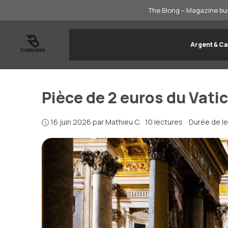
Aller
The Blong – Magazine bus
au
contenu
Argent & Ca
Pièce de 2 euros du Vatic
16 juin 2026
par
Mathieu C.
·
10 lectures
·
Durée de le