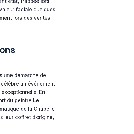
nt état, frappée lors
 valeur faciale quelques
ement lors des ventes
ions
ans une démarche de
e célèbre un événement
e exceptionnelle. En
rt du peintre
Le
ématique de la Chapelle
leur coffret d’origine,