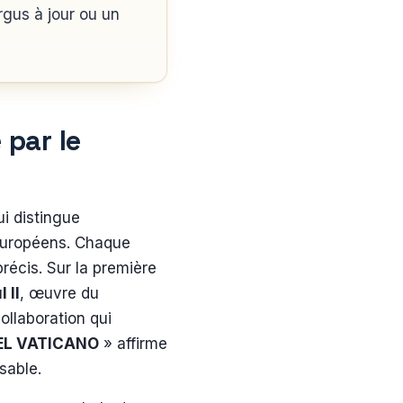
rgus à jour ou un
 par le
i distingue
européens. Chaque
précis. Sur la première
 II
, œuvre du
ollaboration qui
DEL VATICANO
» affirme
sable.