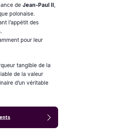
ssance de
Jean-Paul II
,
que polonaise.
nt l’appétit des
.
tamment pour leur
ueur tangible de la
iable de la valeur
naire d’un véritable
ments