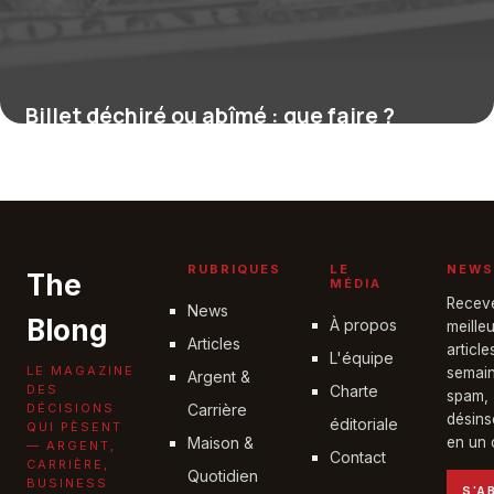
Billet déchiré ou abîmé : que faire ?
16 juillet 2026
RUBRIQUES
LE
NEWS
The
MÉDIA
Recev
News
Blong
À propos
meille
Articles
articl
L'équipe
LE MAGAZINE
semain
Argent &
DES
Charte
spam,
DÉCISIONS
Carrière
désins
éditoriale
QUI PÈSENT
Maison &
en un c
— ARGENT,
Contact
CARRIÈRE,
Quotidien
BUSINESS
S'A