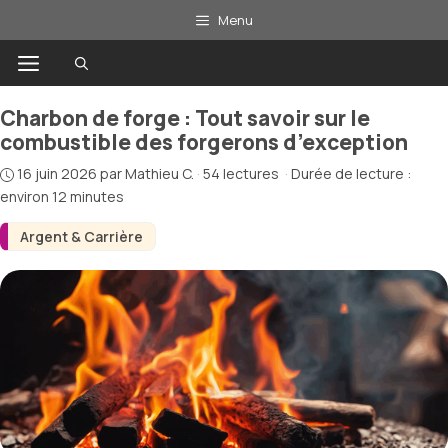
Aller
Menu
au
Menu
contenu
Charbon de forge : Tout savoir sur le
combustible des forgerons d’exception
16 juin 2026
par
Mathieu C.
·
54 lectures
·
Durée de lecture :
environ 12 minutes
Argent & Carrière