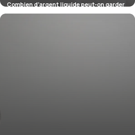
Combien d’argent liquide peut-on garder
chez soi ?
16 juillet 2026