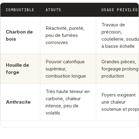
COMBUSTIBLE
ATOUTS
USAGE PRIVILÉG
Travaux de
Réactivité, pureté,
Charbon de
précision,
peu de fumées
bois
coutellerie, soud
corrosives
à basse échelle
Pouvoir calorifique
Grandes pièces,
Houille de
supérieur,
forgeage prolong
forge
combustion longue
production
Très haute teneur en
Foyers exigeant
carbone, chaleur
Anthracite
une chaleur
intense, peu de
soutenue et prop
volatils