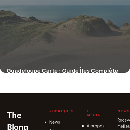
Guadeloupe Carte : Guide Îles Complète
23 juin 2026
RUBRIQUES
LE
NEWS
The
MÉDIA
Recev
News
Blong
À propos
meille