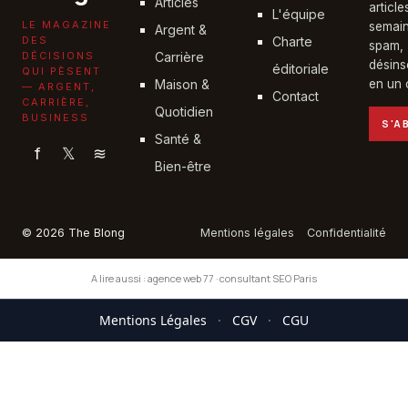
Articles
articl
L'équipe
LE MAGAZINE
semain
Argent &
DES
Charte
spam,
DÉCISIONS
Carrière
désins
éditoriale
QUI PÈSENT
Maison &
en un c
— ARGENT,
Contact
CARRIÈRE,
Quotidien
BUSINESS
S'A
Santé &
f
𝕏
≋
Bien-être
© 2026 The Blong
Mentions légales
Confidentialité
A lire aussi :
agence web 77
·
consultant SEO Paris
Mentions Légales
·
CGV
·
CGU