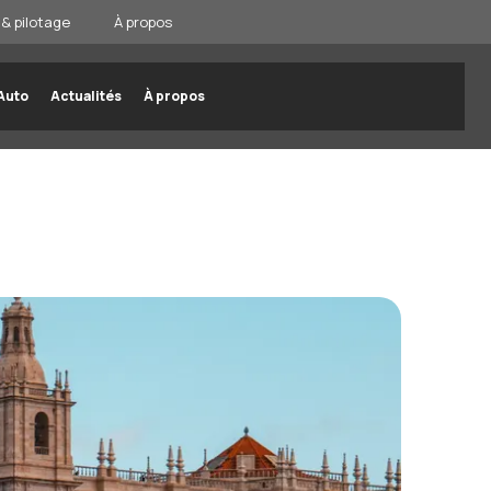
& pilotage
À propos
Auto
Actualités
À propos