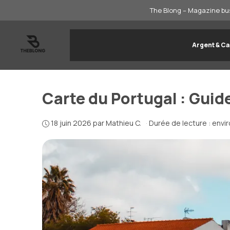
Aller
The Blong – Magazine bus
au
contenu
Argent & Ca
Carte du Portugal : Guid
18 juin 2026
par
Mathieu C.
·
Durée de lecture : envi