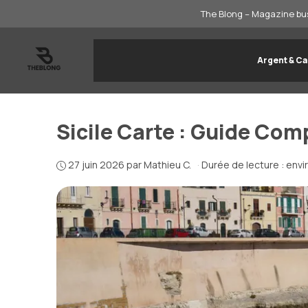
Aller
The Blong – Magazine bus
au
contenu
Argent & Ca
Sicile Carte : Guide Comp
27 juin 2026
par
Mathieu C.
·
Durée de lecture : envi