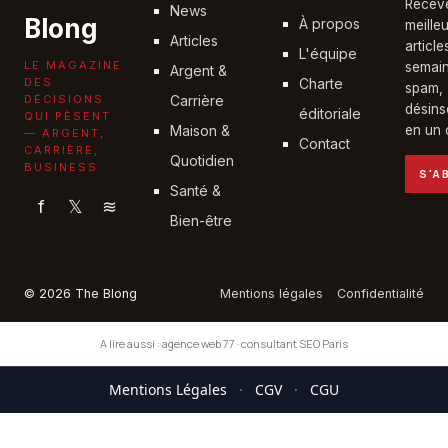
Recev
News
Blong
À propos
meille
Articles
articl
L'équipe
LE MAGAZINE
semain
Argent &
DES
Charte
spam,
DÉCISIONS
Carrière
désins
éditoriale
QUI PÈSENT
Maison &
en un c
— ARGENT,
Contact
CARRIÈRE,
Quotidien
BUSINESS
S'A
Santé &
f
𝕏
≋
Bien-être
© 2026 The Blong
Mentions légales
Confidentialité
A lire aussi :
agence web 77
·
consultant SEO Paris
Mentions Légales
·
CGV
·
CGU