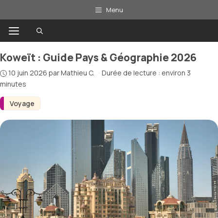
Aller
Menu
au
Menu
contenu
Koweït : Guide Pays & Géographie 2026
10 juin 2026
par
Mathieu C.
·
Durée de lecture : environ 3
minutes
Voyage