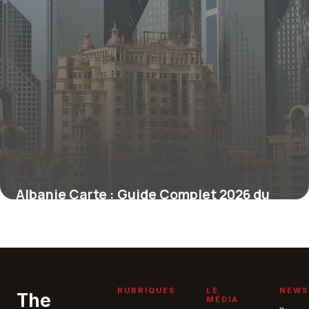
Albanie Carte : Guide Complet 2026 du
Pays
24 juin 2026
RUBRIQUES
LE
NEWS
The
MÉDIA