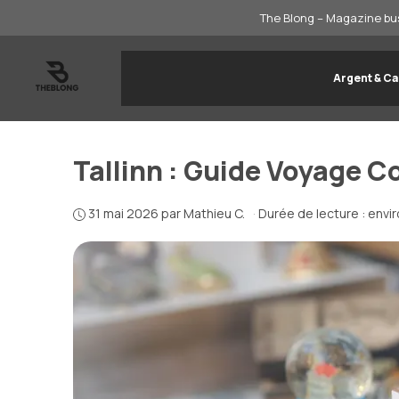
Aller
The Blong – Magazine bus
au
contenu
Argent & Ca
Tallinn : Guide Voyage 
31 mai 2026
par
Mathieu C.
·
Durée de lecture : envi