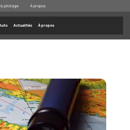
& pilotage
À propos
Auto
Actualités
À propos