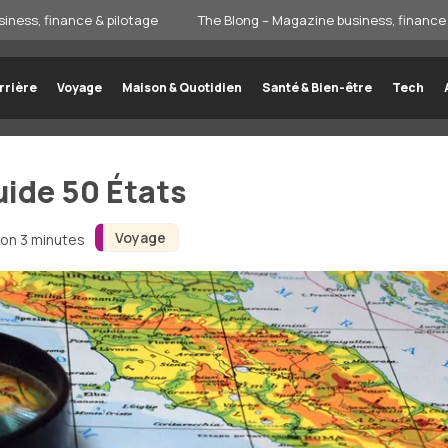
iness, finance & pilotage
The Blong – Magazine business, finance 
rrière
Voyage
Maison & Quotidien
Santé & Bien-être
Tech
uide 50 États
Voyage
ron 3 minutes