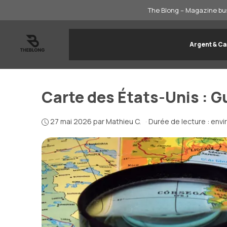
Aller
The Blong – Magazine bus
au
contenu
Argent & Ca
Carte des États-Unis : G
27 mai 2026
par
Mathieu C.
·
Durée de lecture : envi