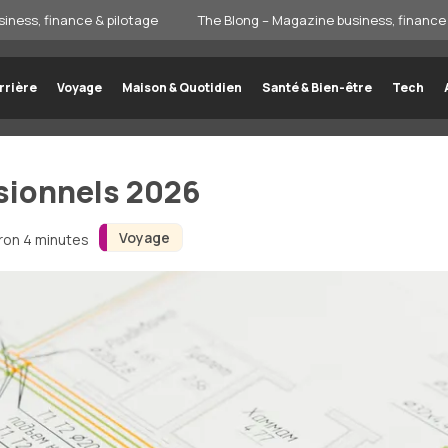
iness, finance & pilotage
The Blong – Magazine business, finance 
rrière
Voyage
Maison & Quotidien
Santé & Bien-être
Tech
ssionnels 2026
Voyage
iron 4 minutes