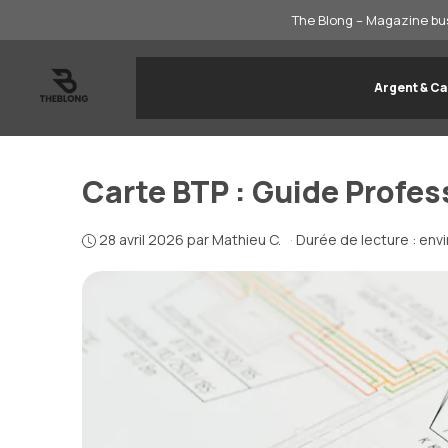
Aller
The Blong – Magazine bus
au
contenu
Argent & Ca
Carte BTP : Guide Profe
28 avril 2026
par
Mathieu C.
·
Durée de lecture : env