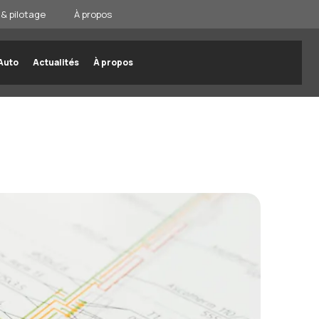
& pilotage
À propos
Auto
Actualités
À propos