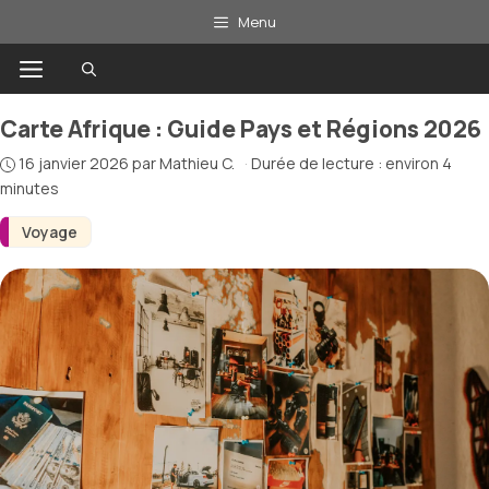
Aller
Menu
au
Menu
contenu
Carte Afrique : Guide Pays et Régions 2026
16 janvier 2026
par
Mathieu C.
·
Durée de lecture : environ 4
minutes
Voyage