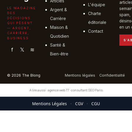
Articles
articl
L'équipe
LE MAGAZINE
semain
Argent &
DES
Charte
spam,
DÉCISIONS
Carrière
désins
éditoriale
QUI PÈSENT
Maison &
en un c
— ARGENT,
Contact
CARRIÈRE,
Quotidien
BUSINESS
S'A
Santé &
f
𝕏
≋
Bien-être
© 2026 The Blong
Mentions légales
Confidentialité
A lire aussi :
agence web 77
·
consultant SEO Paris
Mentions Légales
·
CGV
·
CGU