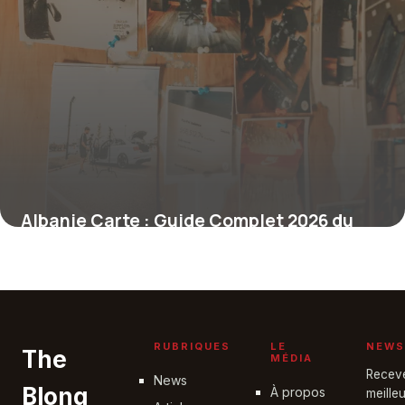
Albanie Carte : Guide Complet 2026 du
Pays
24 juin 2026
RUBRIQUES
LE
NEWS
The
MÉDIA
Recev
News
Blong
À propos
meille