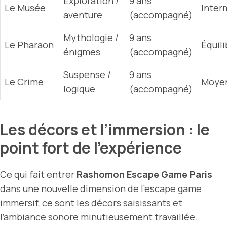
Exploration /
9 ans
Le Musée
Inter
aventure
(accompagné)
Mythologie /
9 ans
Le Pharaon
Équili
énigmes
(accompagné)
Suspense /
9 ans
Le Crime
Moye
logique
(accompagné)
Les décors et l’immersion : le
point fort de l’expérience
Ce qui fait entrer
Rashomon Escape Game Paris
dans une nouvelle dimension de l’
escape game
immersif
, ce sont les décors saisissants et
l’ambiance sonore minutieusement travaillée.