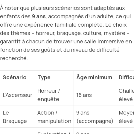
À noter que plusieurs scénarios sont adaptés aux
enfants dès
9 ans
, accompagnés d’un adulte, ce qui
offre une expérience familiale complète. Le choix
des thèmes – horreur, braquage, culture, mystère –
garantit à chacun de trouver une salle immersive en
fonction de ses goûts et du niveau de difficulté
recherché.
Scénario
Type
Âge minimum
Diffic
Horreur /
Chall
L’Ascenseur
16 ans
enquête
élevé
Le
Action /
9 ans
Moye
Braquage
manipulation
(accompagné)
élevé