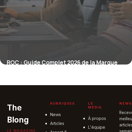
ROC : Guide Complet 2026 de la Marque
3 juin 2026
RUBRIQUES
LE
NEWS
The
MÉDIA
Recev
News
Blong
À propos
meille
Articles
articl
L'équipe
LE MAGAZINE
semain