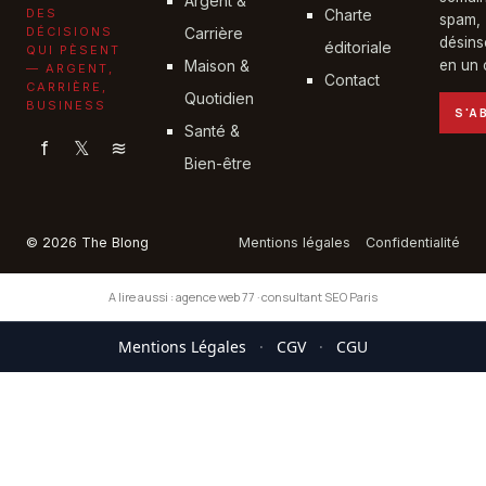
Argent &
DES
Charte
spam,
DÉCISIONS
Carrière
désins
éditoriale
QUI PÈSENT
Maison &
en un c
— ARGENT,
Contact
CARRIÈRE,
Quotidien
BUSINESS
S'A
Santé &
f
𝕏
≋
Bien-être
© 2026 The Blong
Mentions légales
Confidentialité
A lire aussi :
agence web 77
·
consultant SEO Paris
Mentions Légales
·
CGV
·
CGU