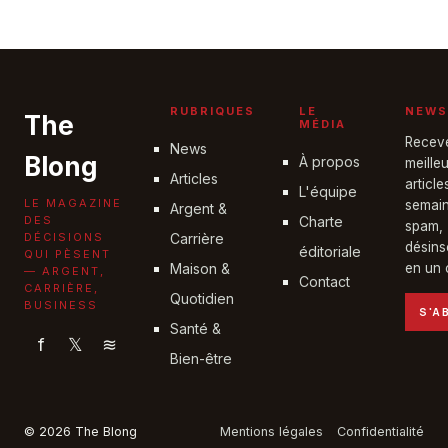
Solutions
30 avril 2026
RUBRIQUES
LE
NEWS
The
MÉDIA
Recev
News
Blong
À propos
meille
Articles
articl
L'équipe
LE MAGAZINE
semain
Argent &
DES
Charte
spam,
DÉCISIONS
Carrière
désins
éditoriale
QUI PÈSENT
Maison &
en un c
— ARGENT,
Contact
CARRIÈRE,
Quotidien
BUSINESS
S'A
Santé &
f
𝕏
≋
Bien-être
© 2026 The Blong
Mentions légales
Confidentialité