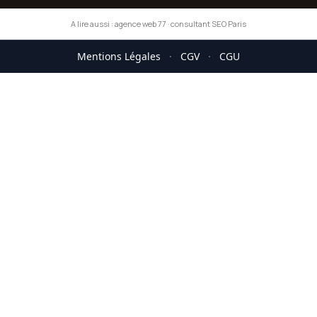
A lire aussi :
agence web 77
·
consultant SEO Paris
Mentions Légales
·
CGV
·
CGU