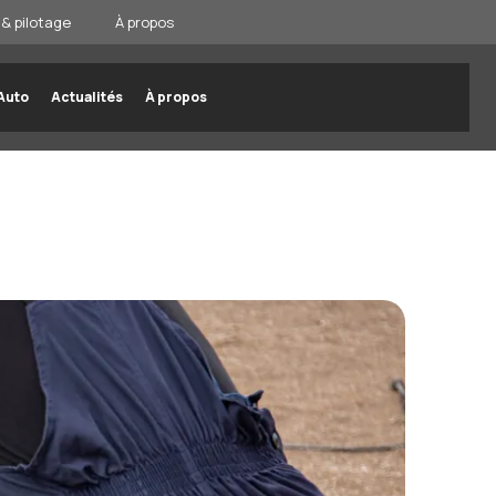
& pilotage
À propos
Auto
Actualités
À propos