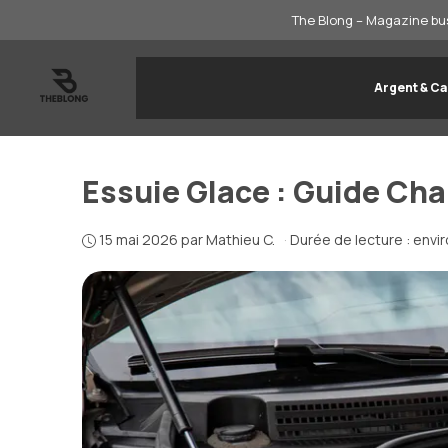
Aller
The Blong – Magazine bus
au
contenu
Argent & Ca
Essuie Glace : Guide Ch
15 mai 2026
par
Mathieu C.
·
Durée de lecture : envi