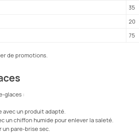
35
20
75
iter de promotions.
laces
e-glaces :
e avec un produit adapté.
c un chiffon humide pour enlever la saleté.
r un pare-brise sec.