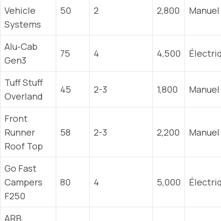
Vehicle
50
2
2,800
Manuel
Systems
Alu-Cab
75
4
4,500
Électri
Gen3
Tuff Stuff
45
2-3
1,800
Manuel
Overland
Front
Runner
58
2-3
2,200
Manuel
Roof Top
Go Fast
Campers
80
4
5,000
Électri
F250
ARB