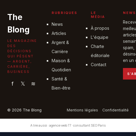
RUBRIQUES
LE
NEWS
The
MÉDIA
Recev
News
Blong
À propos
meille
Articles
articl
L'équipe
LE MAGAZINE
semain
Argent &
DES
Charte
spam,
DÉCISIONS
Carrière
désins
éditoriale
QUI PÈSENT
Maison &
en un c
— ARGENT,
Contact
CARRIÈRE,
Quotidien
BUSINESS
S'A
Santé &
f
𝕏
≋
Bien-être
© 2026 The Blong
Mentions légales
Confidentialité
A lire aussi :
agence web 77
·
consultant SEO Paris