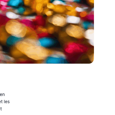
 en
t les
t