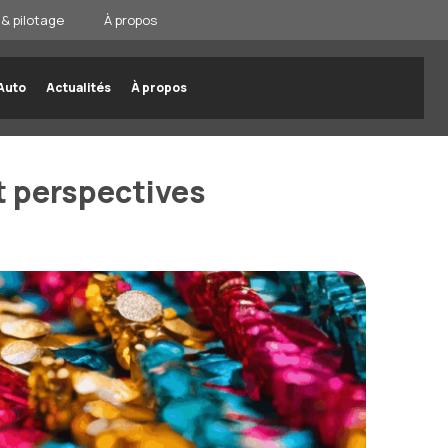
& pilotage
À propos
Auto
Actualités
À propos
et perspectives