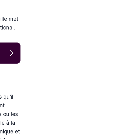
ille met
tional.
 qu’il
nt
s ou les
le à la
nique et