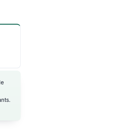
le
nts.