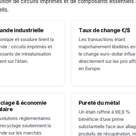
sition de circuits imprimés et de composants essentiels 
ils.
nde industrielle
Taux de change €/$
onique et soudure tirent la
Les transactions étant
de : circuits imprimés et
majoritairement libellées e
sants de miniaturisation
le change euro-dollar influe
nt sur l’étain.
directement sur les prix aff
en Europe.
clage & économie
Pureté du métal
ulaire
Un étain raffiné à 99,9 %
volutions réglementaires
bénéficie d’une prime
 recyclage soutiennent la
substantielle face aux allia
de sur les marchés
produits de récupération, 