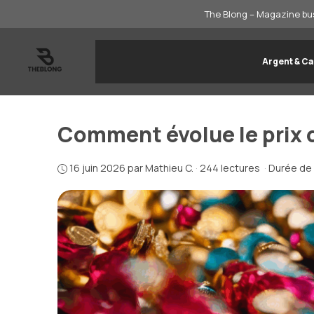
Aller
The Blong – Magazine bus
au
contenu
Argent & Ca
Comment évolue le prix de
16 juin 2026
par
Mathieu C.
·
244 lectures
·
Durée de 