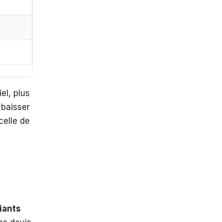
el, plus
 baisser
 celle de
s
iants