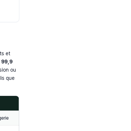
ts et
r 99,9
sion ou
is que
gerie