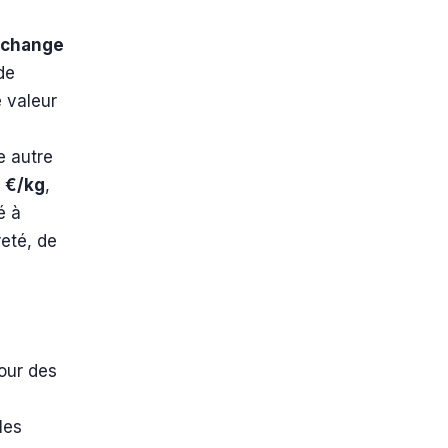
xchange
de
 valeur
ne autre
 €/kg
,
é à
reté, de
pour des
les