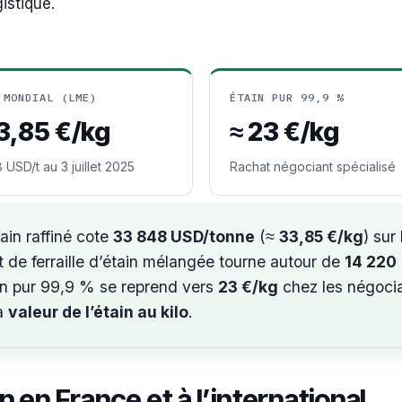
istique.
 MONDIAL (LME)
ÉTAIN PUR 99,9 %
3,85 €/kg
≈ 23 €/kg
 USD/t au 3 juillet 2025
Rachat négociant spécialisé
tain raffiné cote
33 848 USD/tonne
(≈
33,85 €/kg
) sur 
t de ferraille d’étain mélangée tourne autour de
14 220
ain pur 99,9 % se reprend vers
23 €/kg
chez les négocia
la
valeur de l’étain au kilo
.
n en France et à l’international