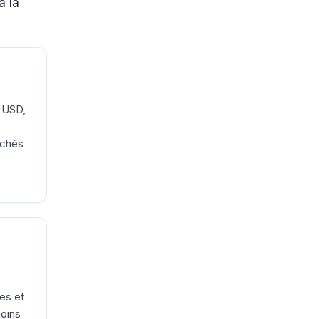
à la
n USD,
ichés
ges et
moins