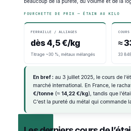
beaucoup de la pureté, du volume et de la log
FOURCHETTE DE PRIX — ÉTAIN AU KILO
FERRAILLE / ALLIAGES
COURS
dès 4,5 €/kg
≈ 3
Titrage ~30 %, métaux mélangés
33 848
En bref :
au 3 juillet 2025, le cours de l’é
marché international. En France, le racha
€/tonne
(≈
14,22 €/kg
), tandis que l’ét
C’est la pureté du métal qui commande 
Les derniers cours de l’étai