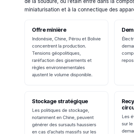
de la soudure, où l’étain entre dans la compo
miniaturisation et à la connectique des appare
Offre minière
Dema
Indonésie, Chine, Pérou et Bolivie
Électr
concentrent la production.
deman
Tensions géopolitiques,
compo
raréfaction des gisements et
repose
règles environnementales
ajustent le volume disponible.
Stockage stratégique
Recy
circ
Les politiques de stockage,
Les é
notamment en Chine, peuvent
sur le
générer des sursauts haussiers
deman
en cas d’achats massifs sur les