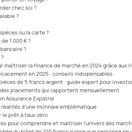
rder chez soi ?
alable ?
spèces ou la carte ?
de 1 000 € ?
bancaire ?
 ?
 maîtriser la finance de marché en 2024 grâce aux l
icacement en 2025 : conseils indispensables
pièces de 5 francs argent : guide expert pour investi
if des placements qui rapportent mensuellement
on Assurance Expatrié
et réalités d'une monnaie emblématique
 le prêt à taux zéro
vres pour comprendre et maîtriser l’univers des march
achée du billet de 100 francs suisse que personne ne v