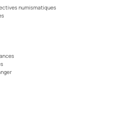
pectives numismatiques
es
nances
es
anger