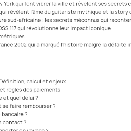
York qui font vibrer la ville et révèlent ses secrets c
ui révèlent l’âme du guitariste mythique et la story
ture sud-africaine : les secrets méconnus qui racontent 
OSS 117 qui révolutionne leur impact iconique
ométriques
France 2002 qui a marqué l’histoire malgré la défaite 
éfinition, calcul et enjeux
s et règles des paiements
et quel délai ?
 se faire rembourser ?
 bancaire ?
s contact ?
mporter en voyage ?