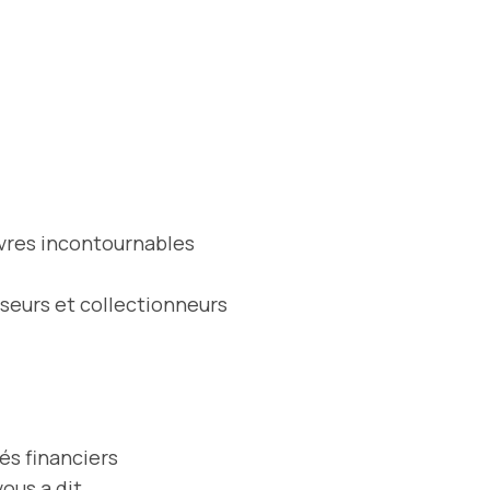
ivres incontournables
sseurs et collectionneurs
és financiers
ous a dit