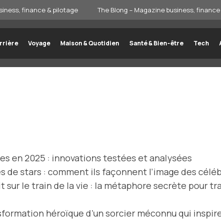
iness, finance & pilotage
The Blong – Magazine business, finance 
rrière
Voyage
Maison & Quotidien
Santé & Bien-être
Tech
s en 2025 : innovations testées et analysées
s de stars : comment ils façonnent l’image des céléb
 sur le train de la vie : la métaphore secrète pour t
sformation héroïque d’un sorcier méconnu qui inspire 