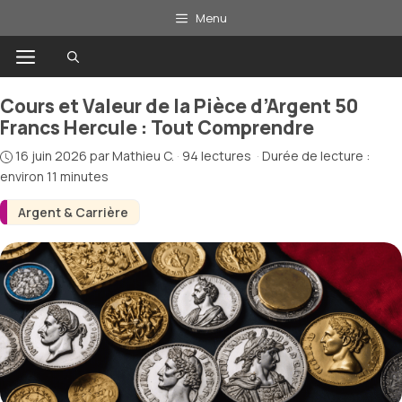
Aller
Menu
au
Menu
contenu
Cours et Valeur de la Pièce d’Argent 50
Francs Hercule : Tout Comprendre
16 juin 2026
par
Mathieu C.
·
94 lectures
·
Durée de lecture :
environ 11 minutes
Argent & Carrière