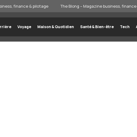
iness, finance & pilotage
The Blong – Magazine business, finance 
rrière
Voyage
Maison & Quotidien
Santé & Bien-être
Tech