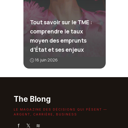
Tout savoir sur le TME :
comprendre le taux
moyen des emprunts
d’État et ses enjeux
16 juin 2026
The Blong
LE MAGAZINE DES DÉCISIONS QUI PÈSENT —
ARGENT, CARRIÈRE, BUSINESS
f
𝕏
≋