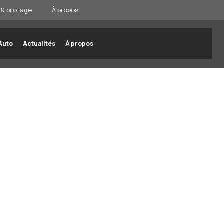
& pilotage
À propos
Auto
Actualités
À propos