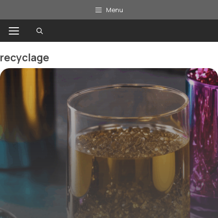
Aller
Menu
au
Menu
contenu
recyclage