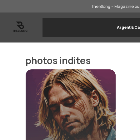
Aller
The Blong – Magazine bus
au
contenu
Argent & Ca
photos indites