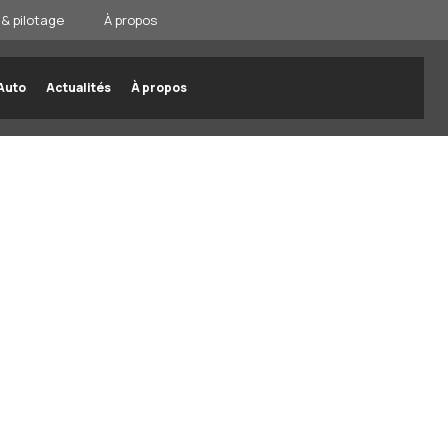
& pilotage
À propos
Auto
Actualités
À propos