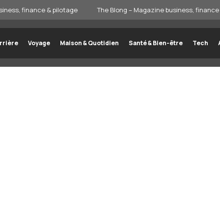
iness, finance & pilotage
The Blong – Magazine business, finance 
rrière
Voyage
Maison & Quotidien
Santé & Bien-être
Tech