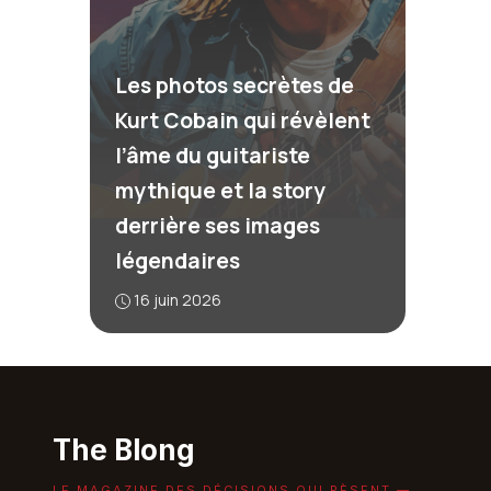
Les photos secrètes de
Kurt Cobain qui révèlent
l’âme du guitariste
mythique et la story
derrière ses images
légendaires
16 juin 2026
The Blong
LE MAGAZINE DES DÉCISIONS QUI PÈSENT —