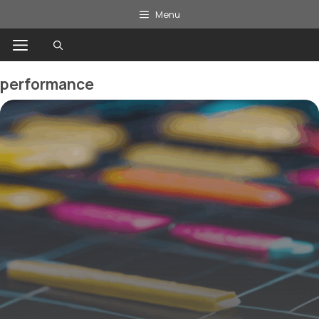
Aller
Menu
au
Menu
contenu
performance