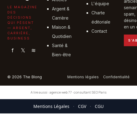
articl
L'équipe
LE MAGAZINE
semain
Argent &
DES
Charte
spam,
DÉCISIONS
Carrière
désins
éditoriale
QUI PÈSENT
Maison &
en un c
— ARGENT,
Contact
CARRIÈRE,
Quotidien
BUSINESS
S'A
Santé &
f
𝕏
≋
Bien-être
© 2026 The Blong
Mentions légales
Confidentialité
A lire aussi :
agence web 77
·
consultant SEO Paris
Mentions Légales
·
CGV
·
CGU