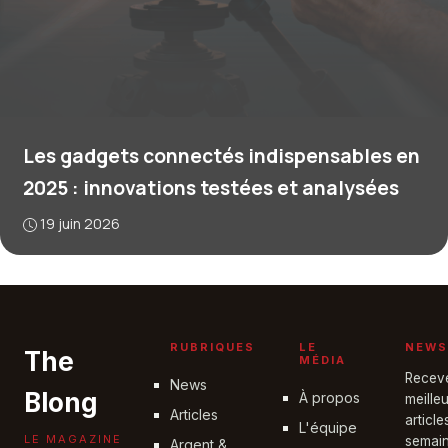
Les gadgets connectés indispensables en
2025 : innovations testées et analysées
19 juin 2026
RUBRIQUES
LE
NEWS
The
MÉDIA
Recev
News
Blong
À propos
meille
Articles
articl
L'équipe
LE MAGAZINE
semain
Argent &