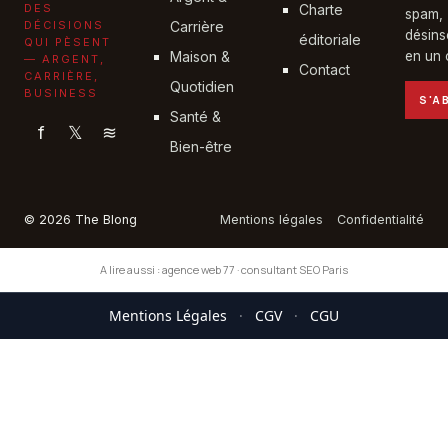
DES
Charte
spam,
DÉCISIONS
Carrière
désins
éditoriale
QUI PÈSENT
Maison &
en un c
— ARGENT,
Contact
CARRIÈRE,
Quotidien
BUSINESS
S'A
Santé &
f
𝕏
≋
Bien-être
© 2026 The Blong
Mentions légales
Confidentialité
A lire aussi :
agence web 77
·
consultant SEO Paris
Mentions Légales
·
CGV
·
CGU