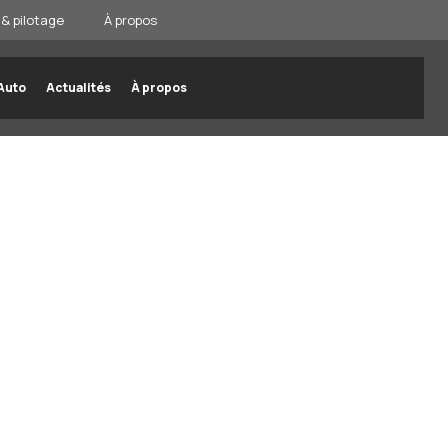
& pilotage
À propos
Auto
Actualités
À propos