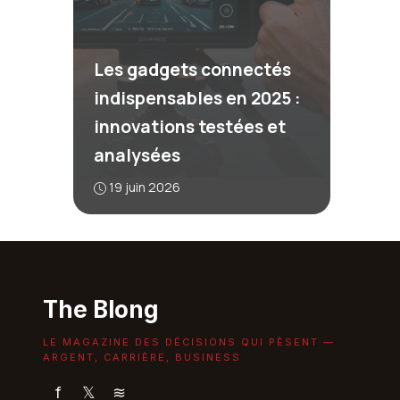
Les gadgets connectés
indispensables en 2025 :
innovations testées et
analysées
19 juin 2026
The Blong
LE MAGAZINE DES DÉCISIONS QUI PÈSENT —
ARGENT, CARRIÈRE, BUSINESS
f
𝕏
≋