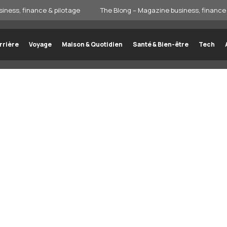
iness, finance & pilotage
The Blong – Magazine business, finance 
rrière
Voyage
Maison & Quotidien
Santé & Bien-être
Tech