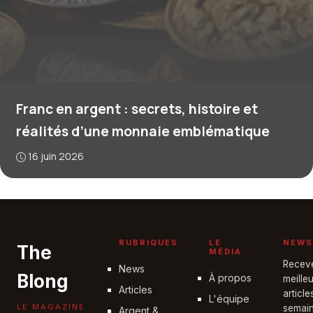
Franc en argent : secrets, histoire et
réalités d’une monnaie emblématique
16 juin 2026
RUBRIQUES
LE
NEWS
The
MÉDIA
Recev
News
Blong
À propos
meille
Articles
articl
L'équipe
LE MAGAZINE
semain
Argent &