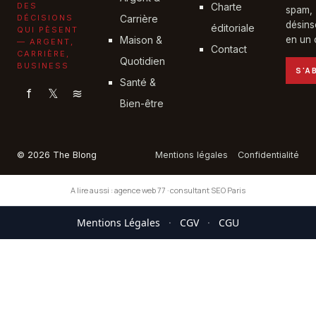
DES
Charte
spam,
DÉCISIONS
Carrière
désins
éditoriale
QUI PÈSENT
Maison &
en un c
— ARGENT,
Contact
CARRIÈRE,
Quotidien
BUSINESS
S'A
Santé &
f
𝕏
≋
Bien-être
© 2026 The Blong
Mentions légales
Confidentialité
A lire aussi :
agence web 77
·
consultant SEO Paris
Mentions Légales
·
CGV
·
CGU