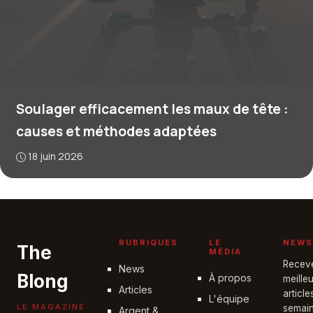
Soulager efficacement les maux de tête :
causes et méthodes adaptées
18 juin 2026
RUBRIQUES
LE
NEWS
The
MÉDIA
Recev
News
Blong
À propos
meille
Articles
articl
L'équipe
LE MAGAZINE
semain
Argent &