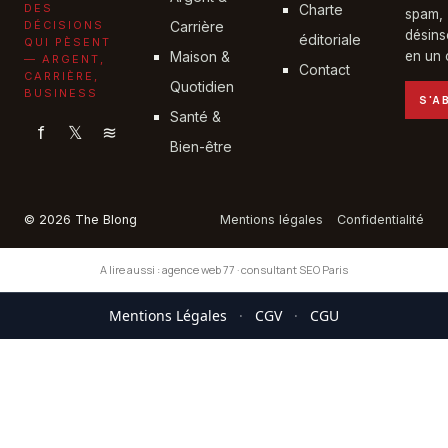
DES
Charte
spam,
DÉCISIONS
Carrière
désins
éditoriale
QUI PÈSENT
Maison &
en un c
— ARGENT,
Contact
CARRIÈRE,
Quotidien
BUSINESS
S'A
Santé &
f
𝕏
≋
Bien-être
© 2026 The Blong
Mentions légales
Confidentialité
A lire aussi :
agence web 77
·
consultant SEO Paris
Mentions Légales
·
CGV
·
CGU