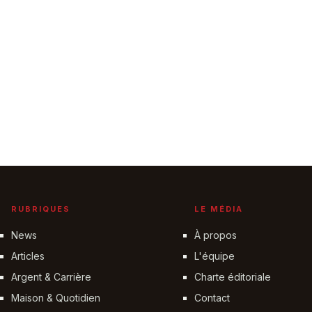
RUBRIQUES
LE MÉDIA
News
À propos
Articles
L'équipe
Argent & Carrière
Charte éditoriale
Maison & Quotidien
Contact