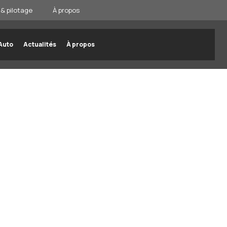
& pilotage
À propos
Auto
Actualités
À propos