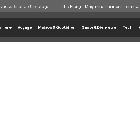
iness, finance & pilotage
The Blong – Magazine business, finance 
rrière
Voyage
Maison & Quotidien
Santé & Bien-être
Tech