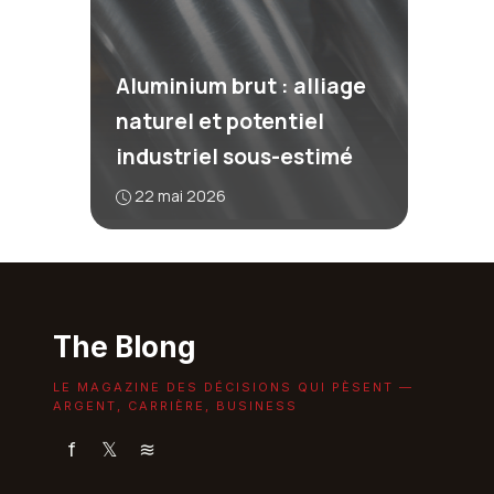
Aluminium brut : alliage
naturel et potentiel
industriel sous-estimé
22 mai 2026
The Blong
LE MAGAZINE DES DÉCISIONS QUI PÈSENT —
ARGENT, CARRIÈRE, BUSINESS
f
𝕏
≋