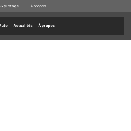
& pilotage
À propos
Auto
Actualités
À propos