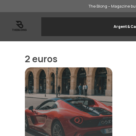
Aller
The Blong – Magazine bus
au
contenu
Argent & Ca
2 euros