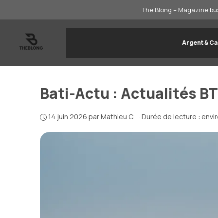
Aller
The Blong – Magazine bus
au
contenu
Argent & Ca
Bati-Actu : Actualités B
14 juin 2026
par
Mathieu C.
·
Durée de lecture : envi